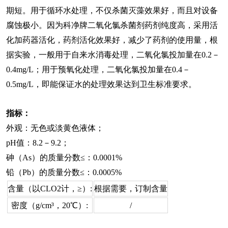
期短。用于循环水处理，不仅杀菌灭藻效果好，而且对设备
腐蚀极小。因为科净牌二氧化氯杀菌剂药剂纯度高，采用活
化加药器活化，药剂活化效果好，减少了药剂的使用量，根
据实验，一般用于自来水消毒处理，二氧化氯投加量在0.2－
0.4mg/L；用于预氧化处理，二氧化氯投加量在0.4－
0.5mg/L，即能保证水的处理效果达到卫生标准要求。
指标：
外观：无色或淡黄色液体；
pH值：8.2－9.2；
砷（As）的质量分数≤：0.0001%
铅（Pb）的质量分数≤：0.0005%
含量（以CLO2计，≥）:
根据需要，订制含量
密度（g/cm³，20℃）:
/