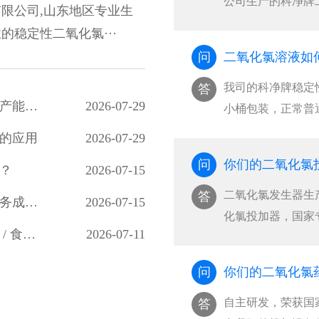
公司生产的科净牌
限公司,山东地区专业生
···
稳定性二氧化氯···
问
二氧化氯溶液如
我司的科净牌稳定
答
国内水处理消毒市场调研：二氧化氯生产企业产能与需求分析
2026-07-29
小桶包装，正常普
氧···
的应用
2026-07-29
问
你们的二氧化氯
？
2026-07-15
二氧化氯发生器生
答
二氧化氯生产厂家市场洞察：合规、稳定、服务成客户核心选择
2026-07-15
化氯投加器，国家
二氧化氯全场景应用与国标使用规范（水处理 / 食品 / 医疗 / 养殖）
2026-07-11
···
问
你们的二氧化氯
自主研发，荣获国
答