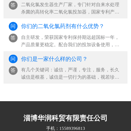
二氧化氯发生器生产厂家，专门针对自来水处理
答
杀菌的高转化率二氧化氯投加器，国家专利产品
二氧化氯自动活化器，山东二氧化氯全自···
你们的二氧化氯药剂有什么优势？
问
自主研发，荣获国家专利保持期远超国标一年，
答
产品质量更稳定。配合我们的投加设备使用，药
剂纯度达99%，降本增效，杀菌效果更好国···
你们是一家什么样的公司？
问
有几个关键词：诚信，严谨，专注，服务，长久
答
诚信是根基，诚信是一切行为的基础，视若珍
宝。严谨是从企业创立之初，一直秉承的传···
淄博华润科贸有限责任公司
手机：15589396813