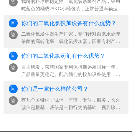
我司的科净牌稳定性二氧化氯杀菌剂产品，采用
答
吨蓝色的桶或25KG小桶包装，正常普通车辆运输
即可，不需要用专门罐车运输。我司二氧···
你们的二氧化氯投加设备有什么优势？
问
二氧化氯发生器生产厂家，专门针对自来水处理
答
杀菌的高转化率二氧化氯投加器，国家专利产品
二氧化氯自动活化器，山东二氧化氯全自···
你们的二氧化氯药剂有什么优势？
问
自主研发，荣获国家专利保持期远超国标一年，
答
产品质量更稳定。配合我们的投加设备使用，药
剂纯度达99%，降本增效，杀菌效果更好国···
你们是一家什么样的公司？
问
有几个关键词：诚信，严谨，专注，服务，长久
答
诚信是根基，诚信是一切行为的基础，视若珍
宝。严谨是从企业创立之初，一直秉承的传···