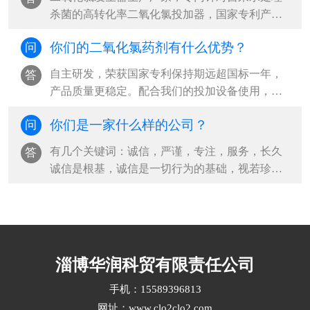
杀菌的高转化率二氧化氯投加器，国家专利产品
二氧化氯自动活化器，山东二氧化氯全自···
你们的二氧化氯药剂有什么优势？
问
自主研发，荣获国家专利保持期远超国标一年，
答
产品质量更稳定。配合我们的投加设备使用，药
剂纯度达99%，降本增效，杀菌效果更好国···
你们是一家什么样的公司？
问
有几个关键词：诚信，严谨，专注，服务，长久
答
诚信是根基，诚信是一切行为的基础，视若珍
宝。严谨是从企业创立之初，一直秉承的传···
淄博华润科贸有限责任公司
手机：15589396813
网址：www.clo2clo2.com