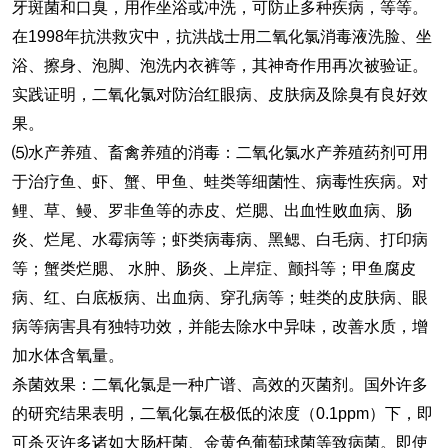
牙斑菌和口臭，用作坐浴或冲洗，可防止多种疾病，等等。
在1998年抗洪救灾中，抗洪战士用二氧化氯消毒液洗脸、坐
浴、擦身、泡脚、泡洗内衣裤等，其神奇作用再次被验证。
实践证明，二氧化氯对防治红眼病、皮肤病及除臭有良好效
果。
⑸水产养殖、畜禽养殖的消毒：二氧化氯水产养殖药剂可用
于治疗鱼、虾、蟹、甲鱼、蛙类等细菌性、病毒性疾病。对
鲤、草、鳗、罗非鱼等的赤皮、烂腮、出血性败血病、肠
炎、烂尾、水霉病等；虾类病毒病、黑鳃、白毛病、打印病
等；蟹类烂腮、 水肿、肠炎、上岸症、颤抖等；甲鱼腐皮
病、红、白底板病、出血病、穿孔病等；蛙类的皮肤病、眼
病等病害具有独特功效，并能去除水中异味，改善水质，增
加水体含氧量。
杀菌效果：二氧化氯是一种广谱、高效的灭菌剂。国外许多
的研究结果表明，二氧化氯在极低的浓度（0.1ppm）下，即
可杀灭许多诸如大肠杆菌、金黄色葡萄球菌等致病菌。即使