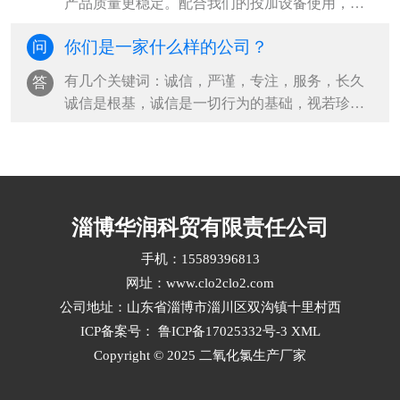
产品质量更稳定。配合我们的投加设备使用，药
剂纯度达99%，降本增效，杀菌效果更好国···
你们是一家什么样的公司？
问
有几个关键词：诚信，严谨，专注，服务，长久
答
诚信是根基，诚信是一切行为的基础，视若珍
宝。严谨是从企业创立之初，一直秉承的传···
淄博华润科贸有限责任公司
手机：15589396813
网址：www.clo2clo2.com
公司地址：山东省淄博市淄川区双沟镇十里村西
ICP备案号：
鲁ICP备17025332号-3
XML
Copyright © 2025 二氧化氯生产厂家