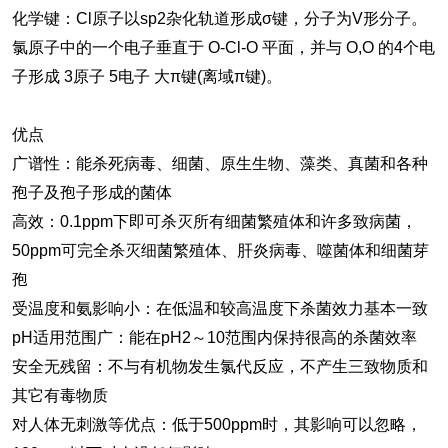
化学键：Cl原子以sp2杂化轨道形成σ键，分子为V形分子。
氯原子中的一个电子垂直于 O-Cl-O 平面，并与 O,O 的4个电
子形成 3原子 5电子 大π键(离域π键)。
优点
广谱性：能杀死病毒、细菌、原生生物、藻类、真菌和各种
孢子及孢子形成的菌体
高效：0.1ppm下即可杀灭所有细菌繁殖体和许多致病菌，
50ppm可完全杀灭细菌繁殖体、肝炎病毒、噬菌体和细菌芽
孢
受温度和氨影响小：在低温和较高温度下杀菌效力基本一致
pH适用范围广：能在pH2～10范围内保持很高的杀菌效率
安全无残留：不与有机物发生氯代反应，不产生三致物质和
其它有毒物质
对人体无刺激等优点：低于500ppm时，其影响可以忽略，