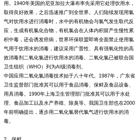
用。1940年美国的尼亚加拉大瀑布率先采用它处理饮用水，
取得良好效果，之后迅速推广到全世界。人们陆续发现用氯
气对饮用水进行消毒时，水中的有机物会与氯气发生取代反
应，生成有机氯化合物，有机氯会在人体内积留产生慢性累
积中毒，还会诱发癌病，世界环保联盟即将全面禁止使用氯
气用于饮用水的消毒，建议采用广普性、具有强氧化性的高
效消毒剂二氧化氯进行饮用水的消毒。二氧化氯已被联合国
卫生组织（WHO）列为AⅠ级消毒剂。
中国应用二氧化氯消毒技术始于八十年代。1987年，广东省
卫生监督部门批准其可以用于食品消毒、保鲜及食品设备、
用具消毒。1990年上海卫生管理部门批准其可以用于水处
理、食品加工以及水产养殖、除臭等。我国卫生部也在2000
年前明确提出，逐步用二氧化氯替代氯气进行饮用水的消
毒。
2、保鲜