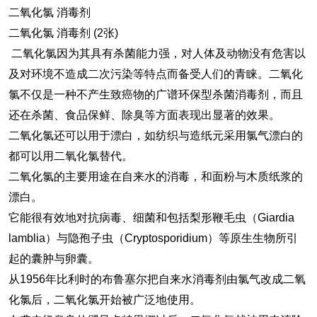
二氧化氯 消毒剂
二氧化氯 消毒剂 (2张)
二氧化氯因为其具有杀菌能力强，对人体及动物没有危害以
及对环境不造成二次污染等特点而备受人们的青睐。二氧化
氯不仅是一种不产生致癌物的广谱环保型杀菌消毒剂，而且
还在杀菌、食品保鲜、除臭等方面表现出显著的效果。
二氧化氯还可以用于漂白，如纺织与造纸元采用氯气漂白的
都可以用二氧化氯替代。
二氧化氯的主要用途在自来水的消毒，和面粉与木质纸浆的
漂白。
它能很有效地对抗病毒、细菌和包括梨形鞭毛虫（Giardia
lamblia）与隐孢子虫（Cryptosporidium）等原生生物所引
起的囊肿与卵囊。
从1956年比利时的布鲁塞尔把自来水消毒剂由氯气改成二氧
化氯后，二氧化氯开始被广泛地使用。