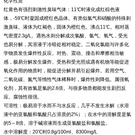
化学性质
红黄色有强烈刺激性臭味气体：11℃时液化成红棕色液
体，-59℃时凝固成橙红色晶体。有类似氯气和硝酸的特殊刺
激臭味。液体为红褐色，固体为橙红色。沸点11℃。相对蒸
气密度2.3g/L。遇热水则分解成次氯酸、氯气、氧气，受光
也易分解，其溶液于冷暗处相对稳定。二氧化氯能与许多化
学物质发生爆炸性反应。对热、震动、撞击和摩擦相当敏
感，极易分解发生爆炸。受热和受光照或遇有机物等能促进
氧化作用的物质时，能促进分解并易引起爆炸。若用空气、
二氧化碳、氮气等惰性气体稀释时，爆炸性则降低。属强氧
化剂，其有效氯是氯的2.6倍。与很多物质都能发生剧烈反
应。腐蚀性很强。
可溶性：极易溶于水而不与水反应，几乎不发生水解（水溶
液中的亚氯酸和氯酸只占溶质的2%）；在水中的溶解度是氯
的5～8倍。溶于碱溶液而生成亚氯酸盐和氯酸盐。
水中溶解度：20℃时0.8g/100ml、8300mg/L