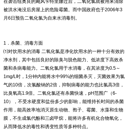
在袭击纽奥良的飓风卡特里娜过后，二氧化氯就被用来清除
被洪水淹没后房屋上的危险霉菌。而中国政府也于2006年3
月6日预告二氧化氯为自来水消毒剂。
1．杀菌、消毒方面
⑴对饮用水的消毒 二氧化氯是净化饮用水的一种十分有效的
净水剂，其中包括良好的除臭与脱色能力、低浓度下高效杀
菌和杀病毒能力。二氧化氯用于水消毒，在其浓度为0.5～
1mg/L时，1分钟内能将水中99%的细菌杀灭，灭菌效果为氯
气的10倍，次氯酸钠的2倍，抑制病毒的能力也比氯高3倍，
比臭氧高1.9倍。二氧化氯还有杀菌快速，pH范围广（6-
10），不受水硬度和盐份多少的影响，能维持长时间的杀菌
作用，能高效率地消灭原生动物、孢子、霉菌、水藻和生物
膜，不生成氯代酚和三卤甲烷，能将许多有机化合物氧化，
从而降低水的毒性和诱变性质等多种特点。