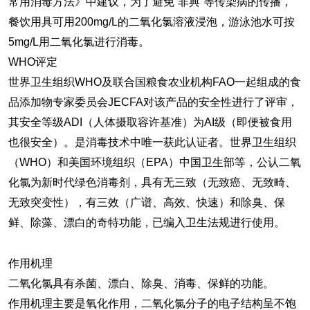
常用消毒方法》中建议，为了避免“非典”等传染病的传播，
餐饮用具可用200mg/L的二氧化氯溶液浸泡，游泳池水可按
5mg/L用二氧化氯进行消毒。
WHO评定
世界卫生组织WHO及联合国粮食农业机构FAO一起组成的食
品添加物专家委员会JECFA对该产品的安全性进行了评审，
其安全等级ADI（人体摄取容许基准）为AI级（即便被食用
也很安全）。是消毒技术中唯一获此认证者。世界卫生组织
（WHO）和美国环境组织（EPA）中国卫生部等，公认二氧
化氯为新时代绿色消毒剂，具有无三致（无致癌、无致畸、
无致突变性），有三效（广谱、高效、快速）和除臭、保
鲜、除藻、漂白的奇特功能，已编入卫生法规进行使用。
作用机理
二氧化氯具有杀菌、漂白、除臭、消毒、保鲜的功能。
作用机理主要是氧化作用，二氧化氯分子的电子结构呈不饱