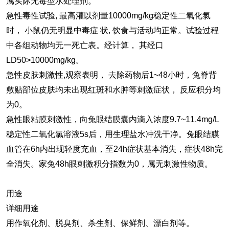
属实际无毒型水处理剂。
急性毒性试验, 最高灌以剂量10000mg/kg稳定性二氧化氯
时， 小鼠仍无明显中毒症 状, 饮食与活动均正常。试验过程
中各组动物均无一死亡表。经计算， 其经口
LD50>10000mg/kg。
急性皮肤刺激性,观察表明， 去除药物后1~48小时，兔脊背
敷贴部位皮肤均未出现红斑和水肿等刺激症状， 反应积分均
为0。
急性眼粘膜刺激性，向兔眼结膜囊内滴入浓度9.7~11.4mg/L
稳定性二氧化氯溶液5s后，用生理盐水冲洗干净。兔眼结膜
血管在6h内出现轻度充血，至24h症状基本消失，症状48h完
全消失。家兔48h眼刺激积分指数为0，属无刺激性物质。
用途
详细用途
用作氧化剂、脱臭剂、杀生剂、保鲜剂、漂白剂等。