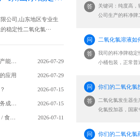
关键词：纯度高，
答
公司生产的科净牌
限公司,山东地区专业生
···
稳定性二氧化氯···
问
二氧化氯溶液如
我司的科净牌稳定
答
国内水处理消毒市场调研：二氧化氯生产企业产能与需求分析
2026-07-29
小桶包装，正常普
氧···
的应用
2026-07-29
问
你们的二氧化氯
？
2026-07-15
二氧化氯发生器生
答
二氧化氯生产厂家市场洞察：合规、稳定、服务成客户核心选择
2026-07-15
化氯投加器，国家
二氧化氯全场景应用与国标使用规范（水处理 / 食品 / 医疗 / 养殖）
2026-07-11
···
问
你们的二氧化氯